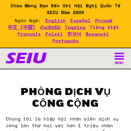
Skip
Chào Mừng Bạn Đến Với Hội Nghị Quốc Tế
to
SEIU Năm 2024
main
Ngôn Ngữ:
English
Español
Русский
content
中文 (中国)
Հայերեն
Tagalog
Tiếng Việt
Français
Polski
한국어
Bosanski
Português
Tài Liệu Về Hội Nghị SEI
MENU
PHÒNG DỊCH VỤ
CÔNG CỘNG
Chúng tôi là hiệp hội nhân viên dịch vụ
công lớn thứ hai với hơn 1 triệu nhân