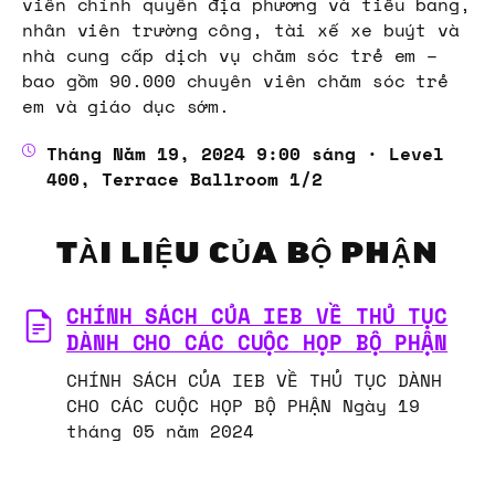
viên chính quyền địa phương và tiểu bang,
nhân viên trường công, tài xế xe buýt và
nhà cung cấp dịch vụ chăm sóc trẻ em –
bao gồm 90.000 chuyên viên chăm sóc trẻ
em và giáo dục sớm.
Tháng Năm 19, 2024 9:00 sáng · Level
400, Terrace Ballroom 1/2
TÀI LIỆU CỦA BỘ PHẬN
CHÍNH SÁCH CỦA IEB VỀ THỦ TỤC
DÀNH CHO CÁC CUỘC HỌP BỘ PHẬN
CHÍNH SÁCH CỦA IEB VỀ THỦ TỤC DÀNH
CHO CÁC CUỘC HỌP BỘ PHẬN Ngày 19
tháng 05 năm 2024