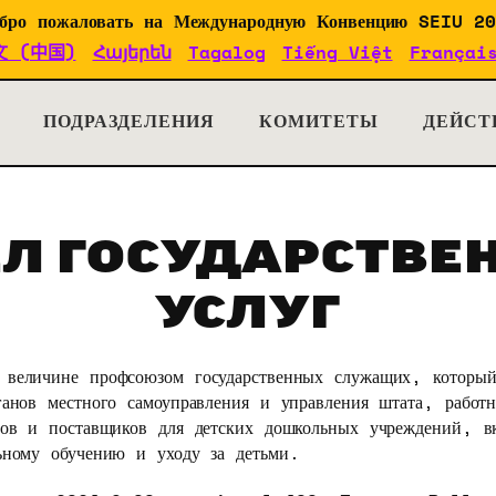
бро пожаловать на Международную Конвенцию SEIU 2
文 (中国)
Հայերեն
Tagalog
Tiếng Việt
Françai
окументы
ПОДРАЗДЕЛЕНИЯ
КОМИТЕТЫ
ДЕЙСТ
ЕЛ ГОСУДАРСТВЕ
УСЛУГ
величине профсоюзом государственных служащих, который
анов местного самоуправления и управления штата, работн
сов и поставщиков для детских дошкольных учреждений, 
ьному обучению и уходу за детьми.