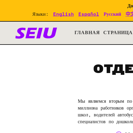
Skip
Skip
До
to
to
Языки:
English
Español
Русский
中
primary
main
navigation
content
Конвенция SEIU 2024: д
ГЛАВНАЯ СТРАНИЦА
ОТД
Мы являемся вторым по 
миллиона работников орг
школ, водителей автобу
специалистов по дошкол