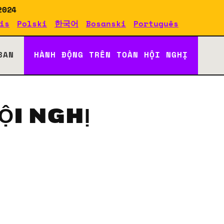
2024
is
Polski
한국어
Bosanski
Português
BAN
HÀNH ĐỘNG TRÊN TOÀN HỘI NGHỊ
ỘI NGHỊ