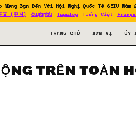
o Mừng Bạn Đến Với Hội Nghị Quốc Tế SEIU Năm 
中文 (中国)
Հայերեն
Tagalog
Tiếng Việt
França
SEIU 2024
TRANG CHỦ
ĐƠN VỊ
ỦY 
ỘNG TRÊN TOÀN H