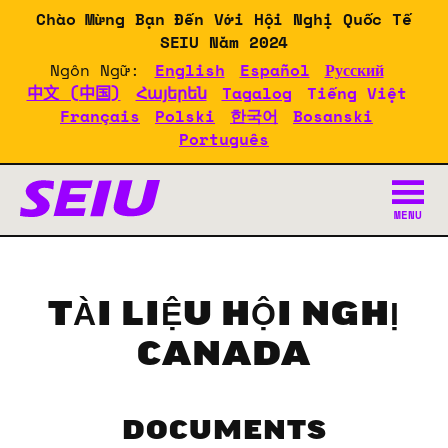
Skip
Chào Mừng Bạn Đến Với Hội Nghị Quốc Tế
to
SEIU Năm 2024
main
Ngôn Ngữ:
English
Español
Русский
content
中文 (中国)
Հայերեն
Tagalog
Tiếng Việt
Français
Polski
한국어
Bosanski
Português
Tài Liệu Về Hội Nghị SEI
MENU
TÀI LIỆU HỘI NGHỊ
CANADA
DOCUMENTS