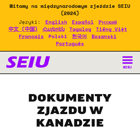
Skip
Witamy na międzynarodowym zjeździe SEIU
to
(2024)
main
Języki:
English
Español
Русский
content
中文 (中国)
Հայերեն
Tagalog
Tiếng Việt
Français
Polski
한국어
Bosanski
Português
Dokumenty Zjazdu SEIU 20
MENU
DOKUMENTY
ZJAZDU W
KANADZIE