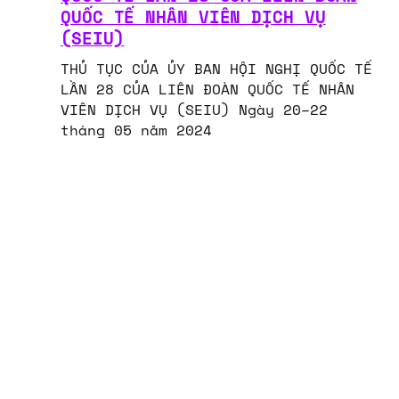
QUỐC TẾ NHÂN VIÊN DỊCH VỤ
(SEIU)
THỦ TỤC CỦA ỦY BAN HỘI NGHỊ QUỐC TẾ
LẦN 28 CỦA LIÊN ĐOÀN QUỐC TẾ NHÂN
VIÊN DỊCH VỤ (SEIU) Ngày 20–22
tháng 05 năm 2024