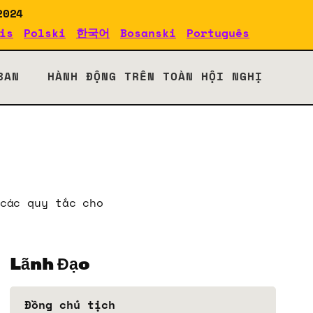
2024
is
Polski
한국어
Bosanski
Português
BAN
HÀNH ĐỘNG TRÊN TOÀN HỘI NGHỊ
các quy tắc cho
Lãnh Đạo
Đồng chủ tịch