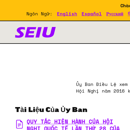
Skip
Skip
Chà
to
to
Ngôn Ngữ:
English
Español
Русский
primary
main
navigation
content
Tài Liệu Về Hội Nghị 
Ủy Ban Điều Lệ xem
Hội Nghị năm 2016 
Tài Liệu Của Ủy Ban
QUY TẮC HIỆN HÀNH CỦA HỘI
NGHỊ QUỐC TẾ LẦN THỨ 28 CỦA