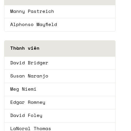
Manny Pastreich
Alphonso Mayfield
Thành viên
David Bridger
Susan Naranjo
Meg Niemi
Edgar Romney
David Foley
LaNoral Thomas