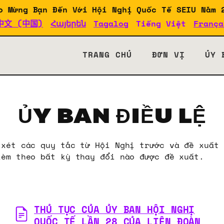
o Mừng Bạn Đến Với Hội Nghị Quốc Tế SEIU Năm 
中文 (中国)
Հայերեն
Tagalog
Tiếng Việt
França
SEIU 2024
TRANG CHỦ
ĐƠN VỊ
ỦY 
ỦY BAN ĐIỀU LỆ
 xét các quy tắc từ Hội Nghị trước và đề xuất 
kèm theo bất kỳ thay đổi nào được đề xuất.
THỦ TỤC CỦA ỦY BAN HỘI NGHỊ
QUỐC TẾ LẦN 28 CỦA LIÊN ĐOÀN