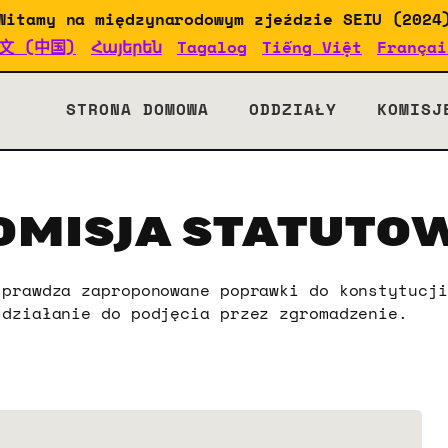
Witamy na międzynarodowym zjeździe SEIU (2024
文 (中国)
Հայերեն
Tagalog
Tiếng Việt
Françai
 2024
STRONA DOMOWA
ODDZIAŁY
KOMISJ
OMISJA STATUTO
sprawdza zaproponowane poprawki do konstytucji
 działanie do podjęcia przez zgromadzenie.