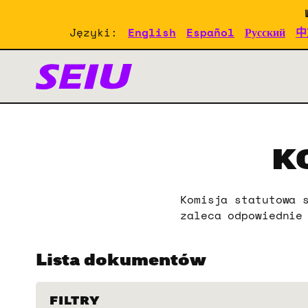
Skip
Skip
to
to
Języki:
English
Español
Русский
中
primary
main
navigation
content
Dokumenty Zjazdu SEIU
K
Komisja statutowa 
zaleca odpowiednie
Lista dokumentów
FILTRY