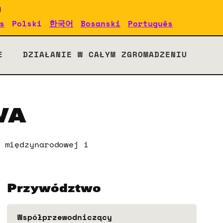
)
s
Polski
한국어
Bosanski
Português
E
DZIAŁANIE W CAŁYM ZGROMADZENIU
WA
 międzynarodowej i
Przywództwo
Współprzewodniczący