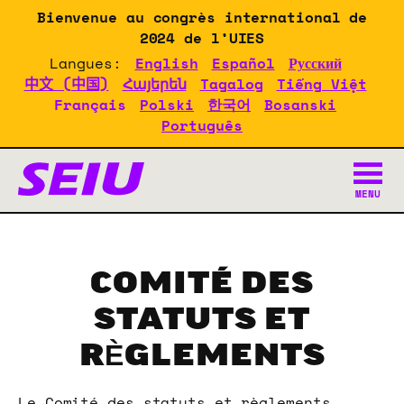
Skip
Bienvenue au congrès international de
to
2024 de l’UIES
main
Langues:
English
Español
Русский
content
中文 (中国)
Հայերեն
Tagalog
Tiếng Việt
Français
Polski
한국어
Bosanski
Português
Documents du congrès de 
MENU
COMITÉ DES
STATUTS ET
RÈGLEMENTS