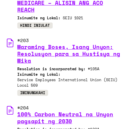
MEDICARE – ALISIN ANG ACO
REACH
Isinumite ng Lokal:
SEIU 1021
HINDI INIULAT
#203
Maraming Boses, Isang Unyon:
Resolusyon para sa Hustisya ng
Wika
Resolution is incorporated by:
#105A
Isinumite ng Lokal:
Service Employees International Union (SEIU)
Local 509
IMINUNGKAHI
#204
100% Carbon Neutral na Unyon
pagsapit ng 2030