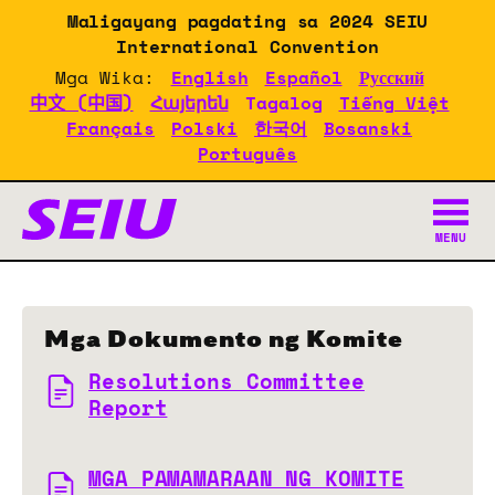
Skip
Maligayang pagdating sa 2024 SEIU
to
International Convention
main
Mga Wika:
English
Español
Русский
content
中文 (中国)
Հայերեն
Tagalog
Tiếng Việt
Français
Polski
한국어
Bosanski
Português
Mga Dokumento ng Kapulun
MENU
Mga Dokumento ng Komite
Resolutions Committee
Report
MGA PAMAMARAAN NG KOMITE