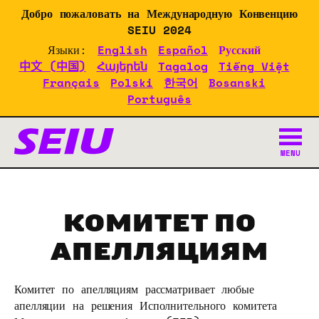
Skip
Добро пожаловать на Международную Конвенцию
to
SEIU 2024
main
Языки:
English
Español
Русский
content
中文 (中国)
Հայերեն
Tagalog
Tiếng Việt
Français
Polski
한국어
Bosanski
Português
Конвенция SEIU 2024: док
MENU
КОМИТЕТ ПО
АПЕЛЛЯЦИЯМ
Комитет по апелляциям рассматривает любые
апелляции на решения Исполнительного комитета