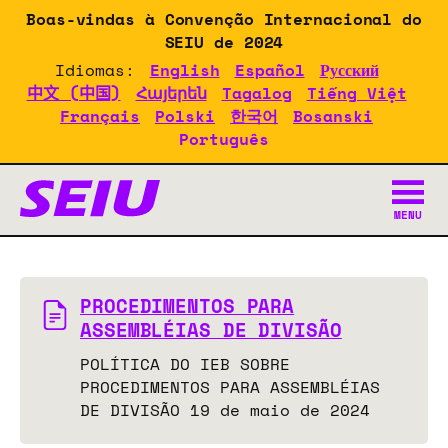
Skip
Boas-vindas à Convenção Internacional do
to
SEIU de 2024
main
Idiomas:
English
Español
Русский
content
中文 (中国)
Հայերեն
Tagalog
Tiếng Việt
Français
Polski
한국어
Bosanski
Português
Documentos da Convenção 
MENU
PROCEDIMENTOS PARA
ASSEMBLÉIAS DE DIVISÃO
POLÍTICA DO IEB SOBRE
PROCEDIMENTOS PARA ASSEMBLÉIAS
DE DIVISÃO 19 de maio de 2024