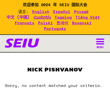
Skip
欢迎参加 2024 年 SEIU 国际大会
to
语言:
English
Español
Русский
main
中文 (中国)
Հայերեն
Tagalog
Tiếng Việt
content
Français
Polski
한국어
Bosanski
Português
2024 年 SEIU 大会文档
MENU
NICK PISHVANOV
Sorry, no content matched your criteria.